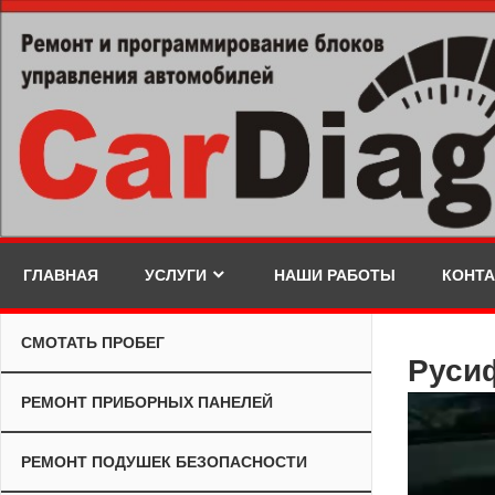
Skip
to
content
ГЛАВНАЯ
УСЛУГИ
НАШИ РАБОТЫ
КОНТ
СМОТАТЬ ПРОБЕГ
Руси
РЕМОНТ ПРИБОРНЫХ ПАНЕЛЕЙ
Видеопле
РЕМОНТ ПОДУШЕК БЕЗОПАСНОСТИ