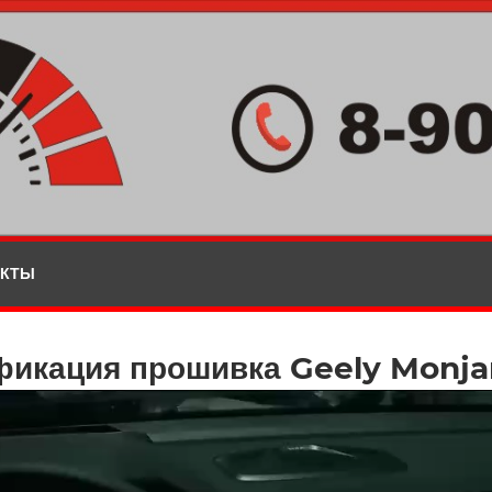
АКТЫ
фикация прошивка Geely Monja
ер