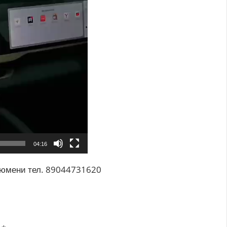
04:16
Тюмени тел. 89044731620