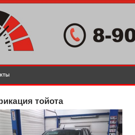
АКТЫ
фикация тойота