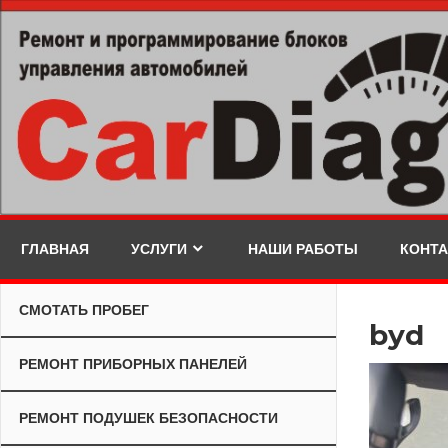
Skip
to
content
ГЛАВНАЯ
УСЛУГИ
НАШИ РАБОТЫ
КОНТ
СМОТАТЬ ПРОБЕГ
byd
РЕМОНТ ПРИБОРНЫХ ПАНЕЛЕЙ
РЕМОНТ ПОДУШЕК БЕЗОПАСНОСТИ