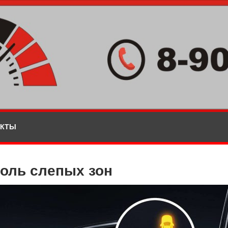
АКТЫ
оль слепых зон