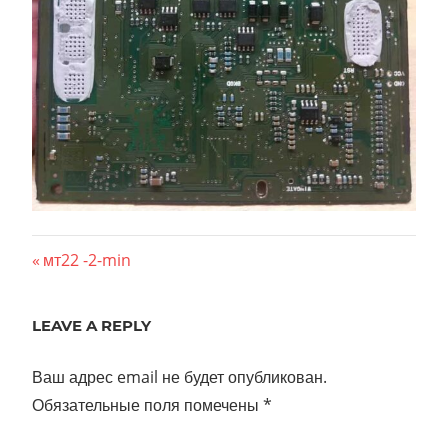
Навигация
Previous
мт22 -2-min
Post:
по
LEAVE A REPLY
записям
Ваш адрес email не будет опубликован.
Обязательные поля помечены
*