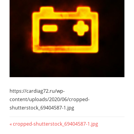
https://cardiag72.ru/wp-
content/uploads/2020/06/cropped-
shutterstock_69404587-1.jpg
Навигация
Previous
cropped-shutterstock_69404587-1.jpg
Post: