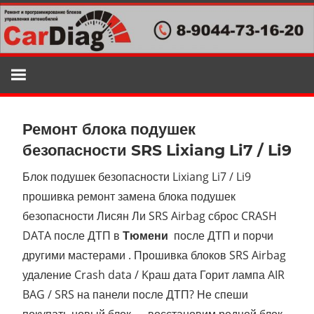
Skip
to
content
Ремонт
прошивка
блоков
Ремонт блока подушек
и
безопасности SRS Lixiang Li7 / Li9
автоэлектрики
в
Блок подушек безопасности Lixiang Li7 / Li9
Тюмени
прошивка ремонт замена блока подушек
,
безопасности Лисян Ли SRS Airbag сброс CRASH
DATA после ДТП в
Тюмени
после ДТП и порчи
смотка
другими мастерами . Прошивка блоков SRS Airbag
пробега,
удаление Crash data / Kраш дата Горит лампа AIR
подушки
BAG / SRS на панели после ДТП? Не спеши
безопасности
покупать новый блок — восстановим родной блок